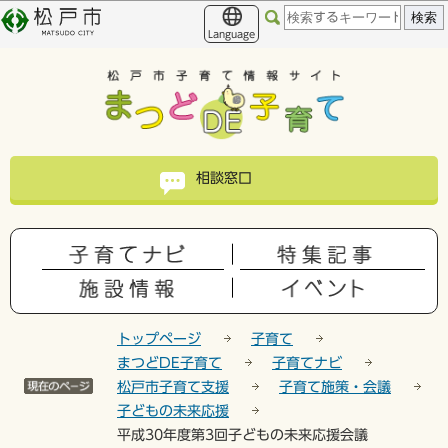
こ
このページの本文へ移動
の
Language
ペ
ー
ジ
の
先
頭
相談窓口
で
す
トップページ
子育て
まつどDE子育て
子育てナビ
松戸市子育て支援
子育て施策・会議
子どもの未来応援
平成30年度第3回子どもの未来応援会議