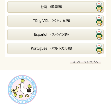
한국 （韓国語）
Tiếng Việt （ベトナム語）
Español （スペイン語）
Português （ポルトガル語）