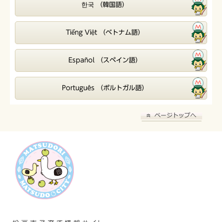
한국 （韓国語）
Tiếng Việt （ベトナム語）
Español （スペイン語）
Português （ポルトガル語）