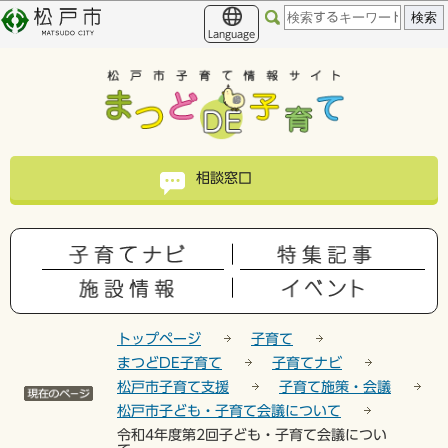
こ
このページの本文へ移動
の
Language
ペ
ー
ジ
の
先
頭
相談窓口
で
す
トップページ
子育て
まつどDE子育て
子育てナビ
松戸市子育て支援
子育て施策・会議
松戸市子ども・子育て会議について
令和4年度第2回子ども・子育て会議につい