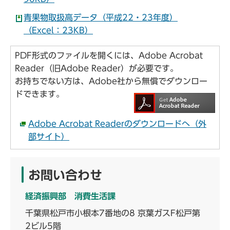
青果物取扱高データ（平成22・23年度）
（Excel：23KB）
PDF形式のファイルを開くには、Adobe Acrobat
Reader（旧Adobe Reader）が必要です。
お持ちでない方は、Adobe社から無償でダウンロー
ドできます。
Adobe Acrobat Readerのダウンロードへ（外
部サイト）
お問い合わせ
経済振興部 消費生活課
千葉県松戸市小根本7番地の8 京葉ガスF松戸第
2ビル5階