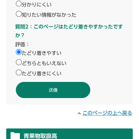
分かりにくい
知りたい情報がなかった
質問2：このページはたどり着きやすかったです
か？
評価：
たどり着きやすい
どちらともいえない
たどり着きにくい
このページの上へ戻る
青果物取扱高