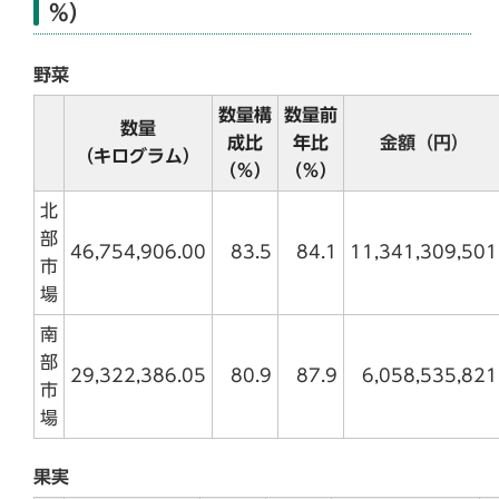
%）
野菜
数量構
数量前
数量
成比
年比
金額（円）
（キログラム）
（％）
（％）
北
部
46,754,906.00
83.5
84.1
11,341,309,501
市
場
南
部
29,322,386.05
80.9
87.9
6,058,535,821
市
場
果実