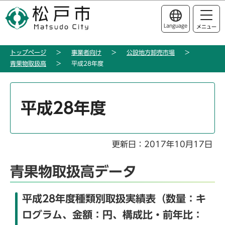
こ
このページの本文へ移動
の
Language
メニュー
ペ
ー
トップページ
事業者向け
公設地方卸売市場
ジ
青果物取扱高
平成28年度
の
先
本
頭
文
平成28年度
で
こ
す
こ
か
更新日：2017年10月17日
ら
青果物取扱高データ
平成28年度種類別取扱実績表（数量：キ
ログラム、金額：円、構成比・前年比：