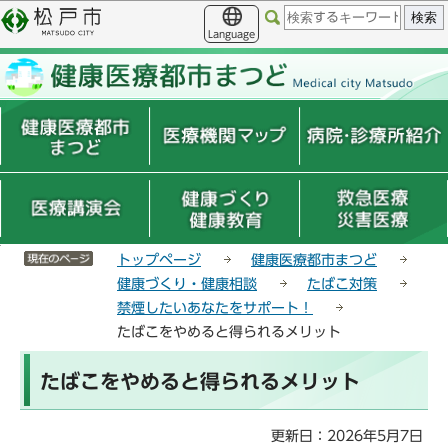
こ
サ
このページの本文へ移動
の
イ
Language
ペ
ト
ー
メ
ジ
ニ
の
ュ
先
ー
頭
こ
で
こ
す
か
ら
サイトメニューここまで
トップページ
健康医療都市まつど
健康づくり・健康相談
たばこ対策
禁煙したいあなたをサポート！
たばこをやめると得られるメリット
本
たばこをやめると得られるメリット
文
こ
こ
更新日：2026年5月7日