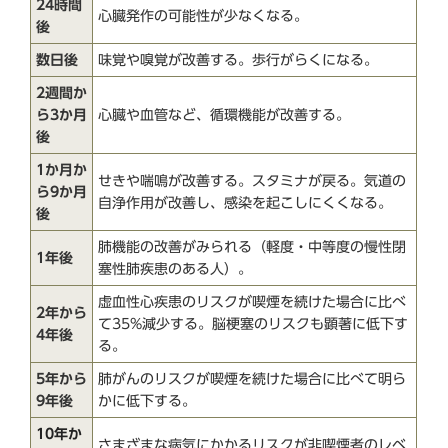
24時間
心臓発作の可能性が少なくなる。
後
数日後
味覚や嗅覚が改善する。歩行がらくになる。
2週間か
ら3か月
心臓や血管など、循環機能が改善する。
後
1か月か
せきや喘鳴が改善する。スタミナが戻る。気道の
ら9か月
自浄作用が改善し、感染を起こしにくくなる。
後
肺機能の改善がみられる（軽度・中等度の慢性閉
1年後
塞性肺疾患のある人）。
虚血性心疾患のリスクが喫煙を続けた場合に比べ
2年から
て35%減少する。脳梗塞のリスクも顕著に低下す
4年後
る。
5年から
肺がんのリスクが喫煙を続けた場合に比べて明ら
9年後
かに低下する。
10年か
さまざまな病気にかかるリスクが非喫煙者のレベ