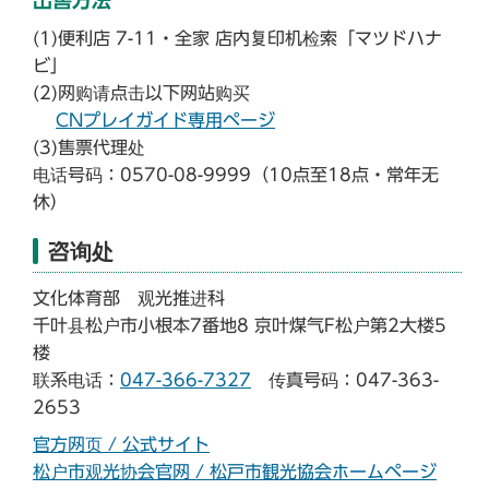
出售方法
(1)便利店 7-11・全家 店内复印机检索「マツドハナ
ビ」
(2)网购请点击以下网站购买
CNプレイガイド専用ページ
(3)售票代理处
电话号码：0570-08-9999（10点至18点・常年无
休）
咨询处
文化体育部 观光推进科
千叶县松户市小根本7番地8 京叶煤气F松户第2大楼5
楼
联系电话：
047-366-7327
传真号码：047-363-
2653
官方网页 / 公式サイト
松户市观光协会官网 / 松戸市観光協会ホームページ