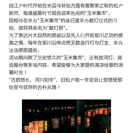
自江户时代开始在水运与驿站方面有着繁荣之称的松户
街市，每逢盛夏时节就会迎来热闹的“玉米集市“。
因相传在举办“玉米集市“的缘日里举办献灯仪式的习
俗，故将其命名为“献灯祭”。
为了表达对大自然的恩赐以及先人们开拓坂川之功的感
激之情，每年在坂川沿岸点亮无数盏行灯与灯笼，举办
这场感恩盛会。
活动期间除了历史悠久的“玉米集市“，还有放河灯、庙
会屋台等多项内容。希望能够为大家提供清凉惬意的消
暑时光！
“古韵悠长，河川如带”，旧松户宿一带定会让您感受那
份至今犹存的古朴风情！