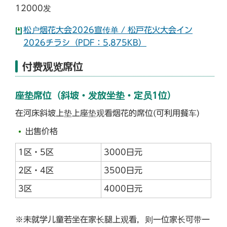
12000发
松户烟花大会2026宣传单 / 松戸花火大会イン
2026チラシ（PDF：5,875KB）
付费观览席位
座垫席位（斜坡・发放坐垫・定员1位）
在河床斜坡上垫上座垫观看烟花的席位(可利用餐车)
出售价格
1区・5区
3000日元
2区・4区
3500日元
3区
4000日元
※未就学儿童若坐在家长腿上观看，则一位家长可带一