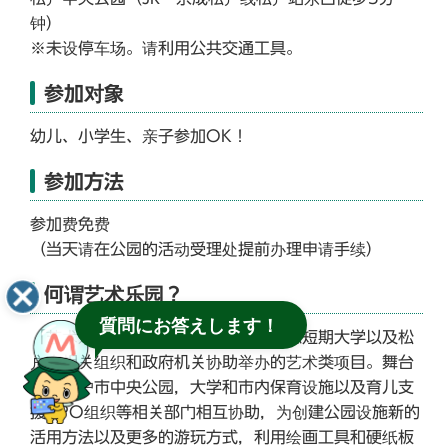
钟）
※未设停车场。请利用公共交通工具。
参加对象
幼儿、小学生、亲子参加OK！
参加方法
参加费免费
（当天请在公园的活动受理处提前办理申请手续）
何谓艺术乐园？
質問にお答えします！
「艺术乐园」是由圣德大学主办，圣德短期大学以及松
户市相关组织和政府机关协助举办的艺术类项目。舞台
设在松户市中央公园，大学和市内保育设施以及育儿支
援NPO组织等相关部门相互协助，为创建公园设施新的
活用方法以及更多的游玩方式，利用绘画工具和硬纸板