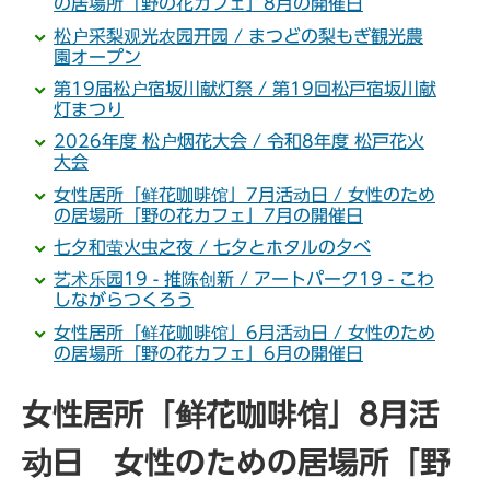
の居場所「野の花カフェ」8月の開催日
松户采梨观光农园开园 / まつどの梨もぎ観光農
園オープン
第19届松户宿坂川献灯祭 / 第19回松戸宿坂川献
灯まつり
2026年度 松户烟花大会 / 令和8年度 松戸花火
大会
女性居所「鲜花咖啡馆」7月活动日 / 女性のため
の居場所「野の花カフェ」7月の開催日
七夕和萤火虫之夜 / 七夕とホタルの夕べ
艺术乐园19 - 推陈创新 / アートパーク19 - こわ
しながらつくろう
女性居所「鲜花咖啡馆」6月活动日 / 女性のため
の居場所「野の花カフェ」6月の開催日
女性居所「鲜花咖啡馆」8月活
动日 女性のための居場所「野