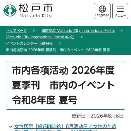
こ
このページの本文へ移動
の
Language
メニュー
ペ
ー
トップページ
国際交流 Matsudo City International Portal
ジ
Matsudo City International Portal (中文)
の
イベントカレンダー 活動日程
先
市内各项活动 2026年度 夏季刊 市内のイベント 令和8年度 夏号
頭
で
本
市内各项活动 2026年度
す
文
こ
夏季刊 市内のイベント
こ
か
令和8年度 夏号
ら
更新日：2026年8月6日
女性居所「鲜花咖啡馆」8月活动日 / 女性のため