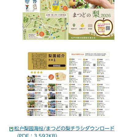
松户梨园海报/まつどの梨チラシダウンロード
（PDF：3,592KB）