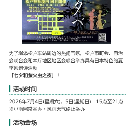
为了增添松户车站周边的热闹气氛，松户市町会、自治
会联合会和本厅地区地区会联合举办具有日本特色的夏
季风景诗活动
「七夕和萤火虫之夜」
！
活动时间
2026年7月4日(星期六)、5日(星期日) 15点至21点
※小雨照常举办・风雨天气终止举办
活动会场