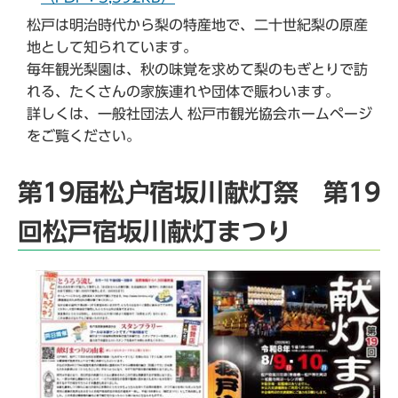
松戸は明治時代から梨の特産地で、二十世紀梨の原産
地として知られています。
毎年観光梨園は、秋の味覚を求めて梨のもぎとりで訪
れる、たくさんの家族連れや団体で賑わいます。
詳しくは、一般社団法人 松戸市観光協会ホームページ
をご覧ください。
第19届松户宿坂川献灯祭 第19
回松戸宿坂川献灯まつり