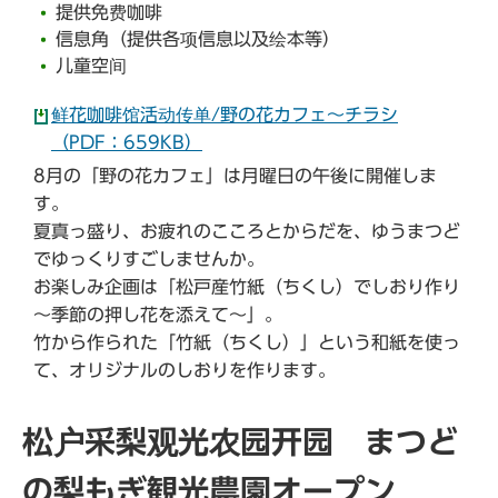
提供免费咖啡
信息角（提供各项信息以及绘本等）
儿童空间
鲜花咖啡馆活动传单/野の花カフェ～チラシ
（PDF：659KB）
8月の「野の花カフェ」は月曜日の午後に開催しま
す。
夏真っ盛り、お疲れのこころとからだを、ゆうまつど
でゆっくりすごしませんか。
お楽しみ企画は「松戸産竹紙（ちくし）でしおり作り
～季節の押し花を添えて～」。
竹から作られた「竹紙（ちくし）」という和紙を使っ
て、オリジナルのしおりを作ります。
松户采梨观光农园开园 まつど
の梨もぎ観光農園オープン