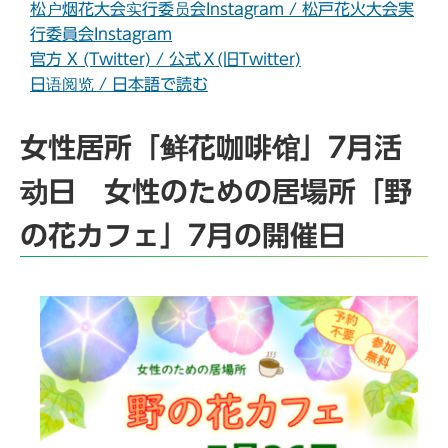
松户烟花大会实行委员会Instagram / 松戸花火大会実
行委員会Instagram
官方 X (Twitter) / 公式Ｘ(旧Twitter)
日语阅览 / 日本語で読む
女性居所「鲜花咖啡馆」7月活
动日 女性のための居場所「野
の花カフェ」7月の開催日