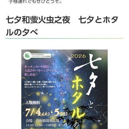
子様連れでもぜひどうぞ。
七夕和萤火虫之夜 七夕とホタ
ルの夕べ