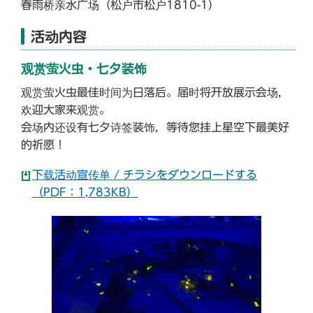
春雨桥亲水广场（松户市松户1810-1）
活动内容
观赏萤火虫・七夕装饰
观赏萤火虫最佳时间为日落后。届时将开放展示会场，
欢迎大家来观赏。
会场内还设有七夕诗签装饰，等待您挂上星空下最美好
的祈愿！
下载活动宣传单 / チラシをダウンロードする
（PDF：1,783KB）