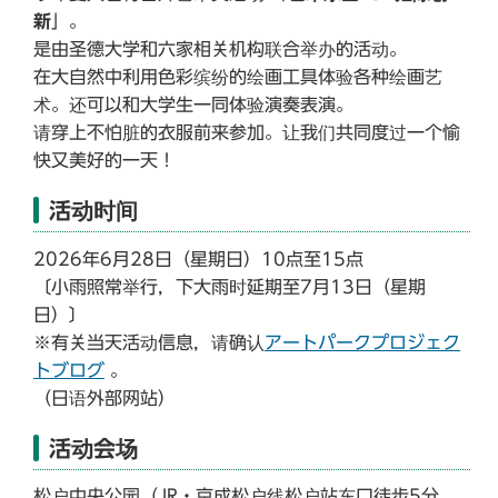
新
」。
是由圣德大学和六家相关机构联合举办的活动。
在大自然中利用色彩缤纷的绘画工具体验各种绘画艺
术。还可以和大学生一同体验演奏表演。
请穿上不怕脏的衣服前来参加。让我们共同度过一个愉
快又美好的一天！
活动时间
2026年6月28日（星期日）10点至15点
〔小雨照常举行，下大雨时延期至7月13日（星期
日）〕
※有关当天活动信息，请确认
アートパークプロジェク
トブログ
。
（日语外部网站）
活动会场
松户中央公园（JR・京成松户线松户站东口徒步5分