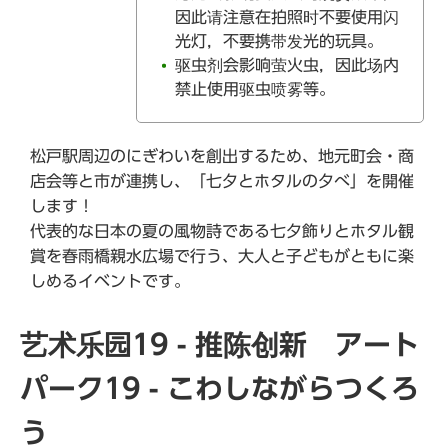
因此请注意在拍照时不要使用闪
光灯，不要携带发光的玩具。
驱虫剂会影响萤火虫，因此场内
禁止使用驱虫喷雾等。
松戸駅周辺のにぎわいを創出するため、地元町会・商
店会等と市が連携し、「七夕とホタルの夕べ」を開催
します！
代表的な日本の夏の風物詩である七夕飾りとホタル観
賞を春雨橋親水広場で行う、大人と子どもがともに楽
しめるイベントです。
艺术乐园19 - 推陈创新 アート
パーク19 - こわしながらつくろ
う