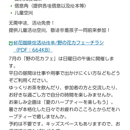
信息角（提供各项信息以及绘本等）
儿童空间
无需申请，活动免费！
提供儿童活动空间，敬请带着孩子一同前来参加！
鲜花咖啡馆活动传单/野の花カフェ～チラシ
（PDF：664KB）
7月の「野の花カフェ」は日曜日の午後に開催しま
す。
平日の昼間は仕事や用事で出かけにくい方などもどう
ぞご利用ください。
ゆっくりお茶を飲んだり、参加者の方と交流したり、
お好きな過ごし方で自分の時間を楽しみませんか。
お楽しみ企画は「夏のハーブティーを楽しもう」。
暑さが本格化した日々でお疲れのこころとからだをハ
ーブティーで癒しませんか。
予約は不要です。キッズスペースもありますので、お