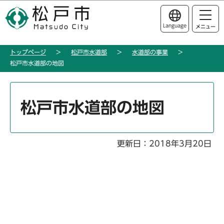
こ
このページの本文へ移動
の
Language
メニュー
ペ
ー
トップページ
松戸市水道部
水道部の事業
ジ
松戸市水道部の地図
の
先
本
頭
文
松戸市水道部の地図
で
こ
す
こ
か
更新日：2018年3月20日
ら