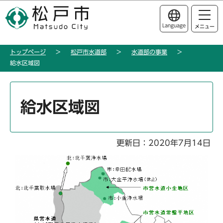
こ
このページの本文へ移動
の
Language
メニュー
ペ
ー
トップページ
松戸市水道部
水道部の事業
ジ
給水区域図
の
先
本
頭
文
給水区域図
で
こ
す
こ
か
更新日：2020年7月14日
ら