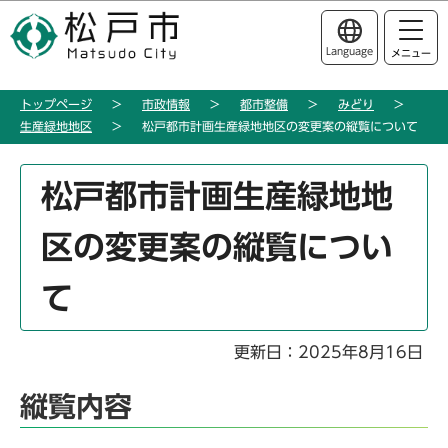
こ
このページの本文へ移動
の
Language
メニュー
ペ
ー
トップページ
市政情報
都市整備
みどり
ジ
生産緑地地区
松戸都市計画生産緑地地区の変更案の縦覧について
の
先
本
頭
松戸都市計画生産緑地地
文
で
こ
す
区の変更案の縦覧につい
こ
か
て
ら
更新日：2025年8月16日
縦覧内容