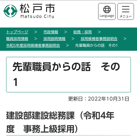
こ
このページの本文へ移動
の
Language
メニュー
ペ
ー
トップページ
市政情報
総務・採用
ジ
職員採用情報
採用説明情報
採用候補者事務説明会
の
令和5年度採用候補者事務説明会
先輩職員からの話 その1
先
頭
本
先輩職員からの話 その
で
文
す
こ
1
こ
か
ら
更新日：2022年10月31日
建設部建設総務課（令和4年
度 事務上級採用）