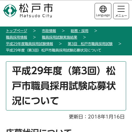
こ
このページの本文へ移動
の
Language
メニュー
ペ
ー
トップページ
市政情報
総務・採用
ジ
職員採用情報
職員採用試験実施結果
の
平成29年度職員採用試験情報
第3回 松戸市職員採用試験
先
平成29年度（第3回）松戸市職員採用試験応募状況について
頭
で
本
平成29年度（第3回）松
す
文
こ
戸市職員採用試験応募状
こ
か
況について
ら
更新日：2018年1月16日