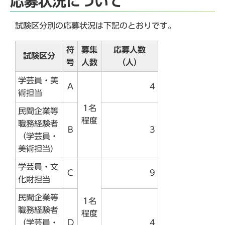
応募状況について
試験区分別の応募状況は下記のとおりです。
符
募集
応募人数
試験区分
号
人数
（人）
学芸員・美
A
4
術担当
1名
民間企業等
程度
職務経験者
B
3
（学芸員・
美術担当）
学芸員・文
C
9
化財担当
民間企業等
1名
職務経験者
程度
（学芸員・
D
4