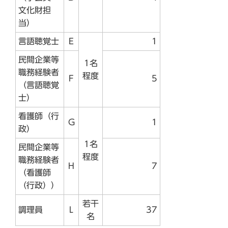
文化財担
当）
言語聴覚士
E
1
民間企業等
1名
職務経験者
程度
F
5
（言語聴覚
士）
看護師（行
G
1
政）
1名
民間企業等
程度
職務経験者
H
7
（看護師
（行政））
若干
調理員
L
37
名