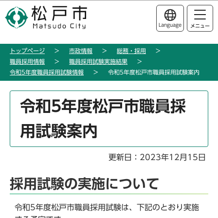
こ
このページの本文へ移動
の
Language
メニュー
ペ
ー
トップページ
市政情報
総務・採用
ジ
職員採用情報
職員採用試験実施結果
の
令和5年度職員採用試験情報
令和5年度松戸市職員採用試験案内
先
頭
本
令和5年度松戸市職員採
で
文
す
こ
用試験案内
こ
か
ら
更新日：2023年12月15日
採用試験の実施について
令和5年度松戸市職員採用試験は、下記のとおり実施