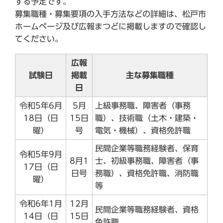
する予定です。
募集職種・募集要項の入手方法などの詳細は、松戸市
ホームページ及び広報まつどに掲載しますので確認し
てください。
広報
試験日
掲載
主な募集職種
日
令和5年6月
5月
上級事務職、障害者（事務
18日（日
15日
職）、技術職（土木・建築・
曜）
号
電気・機械）、資格免許職
民間企業等職務経験者、保育
令和5年9月
8月1
士、初級事務職、障害者（事
17日（日
日号
務職）、資格免許職、消防職
曜）
等
令和6年1月
12月
民間企業等職務経験者、資格
14日（日
15日
免許職