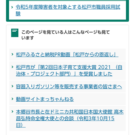
令和5年度障害者を対象とする松戸市職員採用試
験
このページを見ている人はこんなページも見て
います
松戸ふるさと納税PR動画「松戸からの恩返し」
松戸市が「第2回日本子育て支援大賞 2021 （自
治体・プロジェクト部門）」を受賞しました
容器入りガソリン等を販売する事業者の皆さまへ
動画サイトまっちゃんねる
本郷谷市長と在ドミニカ共和国日本国大使館 高木
昌弘特命全権大使との会談（令和3年10月15
日）