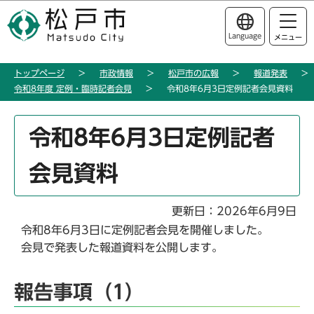
こ
このページの本文へ移動
の
Language
メニュー
ペ
ー
トップページ
市政情報
松戸市の広報
報道発表
ジ
令和8年度 定例・臨時記者会見
令和8年6月3日定例記者会見資料
の
先
本
頭
令和8年6月3日定例記者
文
で
こ
す
会見資料
こ
か
ら
更新日：2026年6月9日
令和8年6月3日に定例記者会見を開催しました。
会見で発表した報道資料を公開します。
報告事項（1）