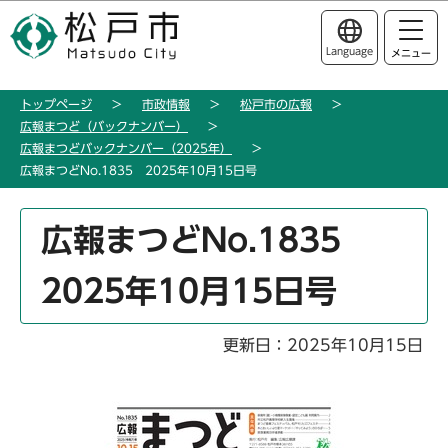
こ
このページの本文へ移動
の
Language
メニュー
ペ
ー
トップページ
市政情報
松戸市の広報
ジ
広報まつど（バックナンバー）
の
広報まつどバックナンバー（2025年）
先
広報まつどNo.1835 2025年10月15日号
頭
で
本
広報まつどNo.1835
す
文
こ
2025年10月15日号
こ
か
ら
更新日：2025年10月15日