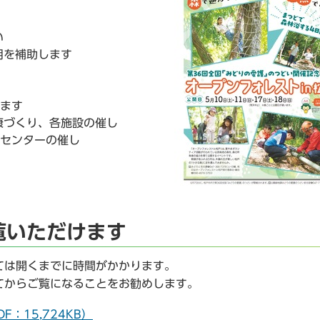
い
用を補助します
します
康づくり、各施設の催し
心センターの催し
覧いただけます
ては開くまでに時間がかかります。
てからご覧になることをお勧めします。
F：15,724KB）