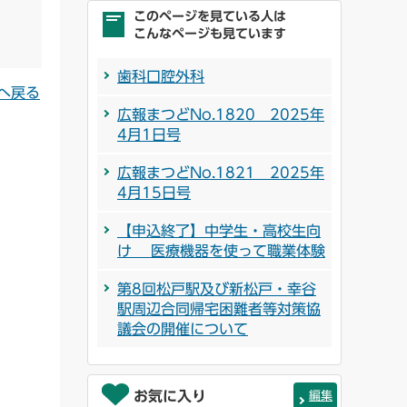
このページを見ている人は
こんなページも見ています
歯科口腔外科
へ戻る
広報まつどNo.1820 2025年
4月1日号
広報まつどNo.1821 2025年
4月15日号
【申込終了】中学生・高校生向
け 医療機器を使って職業体験
第8回松戸駅及び新松戸・幸谷
駅周辺合同帰宅困難者等対策協
議会の開催について
お気に入り
編集