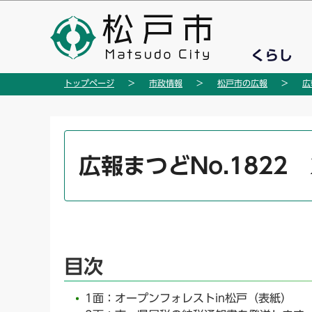
こ
の
ペ
くらし
ー
ジ
トップページ
市政情報
松戸市の広報
広
の
先
頭
本
で
文
広報まつどNo.1822 
す
こ
こ
か
ら
目次
1面：オープンフォレストin松戸（表紙）