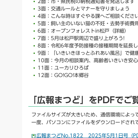
2面：市・県民税の納税通知書を発送します
3面：交通ルールとマナーを守りましょう
4面：こんな時はすぐやる課へご相談くださ
5面：飼い主のいない猫の不妊・去勢手術費
6面：オープンフォレストin松戸（詳細）
7面：5月は松戸駅周辺で盛り上がろう!
8面：令和6年度予防接種の接種期間を延長
9面：「いきいきほっとふれあい風呂」で健
10面：今月の相談案内、高齢者いきいき安
11面：ユーカリひろば
12面：GO!GO!本郷谷
「広報まつど」をPDFでご
ファイルサイズが大きいため、通信環境によっ
一度、パソコンにファイルをダウンロードされ
広報まつどNo.1822 2025年5月1日号（PD