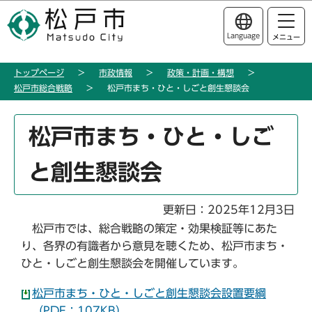
こ
このページの本文へ移動
の
Language
メニュー
ペ
ー
トップページ
市政情報
政策・計画・構想
ジ
松戸市総合戦略
松戸市まち・ひと・しごと創生懇談会
の
先
本
頭
松戸市まち・ひと・しご
文
で
こ
す
と創生懇談会
こ
か
ら
更新日：2025年12月3日
松戸市では、総合戦略の策定・効果検証等にあた
り、各界の有識者から意見を聴くため、松戸市まち・
ひと・しごと創生懇談会を開催しています。
松戸市まち・ひと・しごと創生懇談会設置要綱
（PDF：107KB）