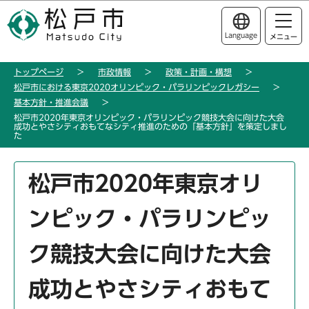
こ
このページの本文へ移動
の
Language
メニュー
ペ
ー
トップページ
市政情報
政策・計画・構想
ジ
松戸市における東京2020オリンピック・パラリンピックレガシー
の
基本方針・推進会議
先
松戸市2020年東京オリンピック・パラリンピック競技大会に向けた大会
成功とやさシティおもてなシティ推進のための「基本方針」を策定しまし
頭
た
で
す
本
松戸市2020年東京オリ
文
こ
ンピック・パラリンピッ
こ
か
ク競技大会に向けた大会
ら
成功とやさシティおもて