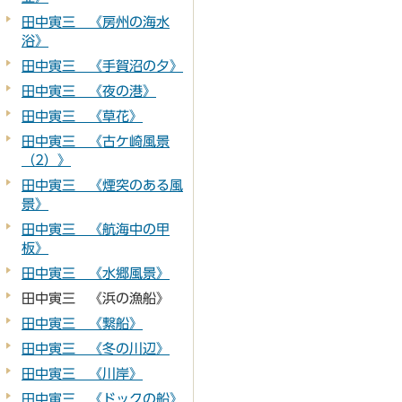
田中寅三 《房州の海水
浴》
田中寅三 《手賀沼の夕》
田中寅三 《夜の港》
田中寅三 《草花》
田中寅三 《古ケ崎風景
（2）》
田中寅三 《煙突のある風
景》
田中寅三 《航海中の甲
板》
田中寅三 《水郷風景》
田中寅三 《浜の漁船》
田中寅三 《繋船》
田中寅三 《冬の川辺》
田中寅三 《川岸》
田中寅三 《ドックの船》