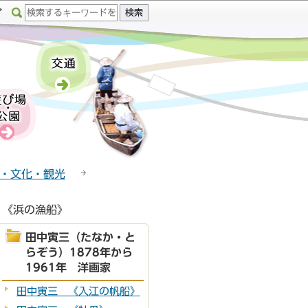
・文化・観光
 《浜の漁船》
田中寅三（たなか・と
らぞう）1878年から
1961年 洋画家
田中寅三 《入江の帆船》