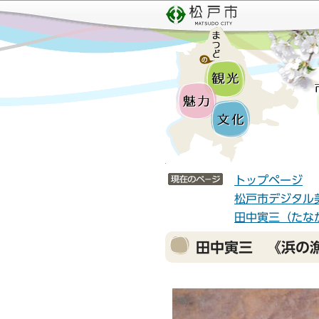
こ
サ
の
イ
ペ
ト
ー
メ
ジ
ニ
の
ュ
先
ー
頭
こ
で
こ
サイトメニューここまで
す
か
トップページ
ら
松戸市デジタル
田中寅三（たなか
本
田中寅三 《浜の
文
こ
こ
か