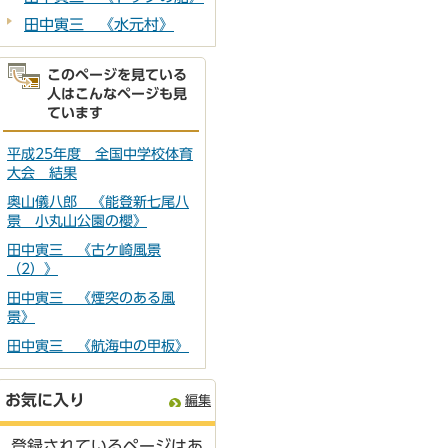
田中寅三 《水元村》
このページを見ている
人はこんなページも見
ています
平成25年度 全国中学校体育
大会 結果
奥山儀八郎 《能登新七尾八
景 小丸山公園の櫻》
田中寅三 《古ケ崎風景
（2）》
田中寅三 《煙突のある風
景》
田中寅三 《航海中の甲板》
お気に入り
編集
登録されているページはあ