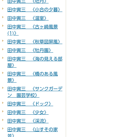
田中寅三 《牡丹》
田中寅三 《小合の夕暮》
田中寅三 《温室》
田中寅三 《古ヶ崎風景
(1)》
田中寅三 《秋草図屏風》
田中寅三 《牡丹園》
田中寅三 《海の見える部
屋》
田中寅三 《橋のある風
景》
田中寅三 《サンクガーデ
ン 園芸学校》
田中寅三 《ドック》
田中寅三 《少女》
田中寅三 《渓流》
田中寅三 《山すその家
並》