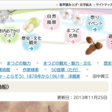
このページの本文へ移動
まつどの魅力
まつどの観光・魅力・文化
歴史
美術館
作家検索
50音順（た行）
・とらぞう）1878年から1961年 洋画家
田中寅三
漁船》
更新日：2013年11月25日