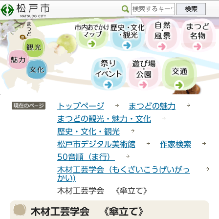
こ
サ
このページの本文へ移動
の
イ
ペ
ト
ー
メ
ジ
ニ
の
ュ
先
ー
頭
こ
サイトメニューここまで
で
こ
トップページ
まつどの魅力
す
か
まつどの観光・魅力・文化
ら
歴史・文化・観光
松戸市デジタル美術館
作家検索
50音順（ま行）
木材工芸学会（もくざいこうげいがっ
かい)
木材工芸学会 《傘立て》
本
木材工芸学会 《傘立て》
文