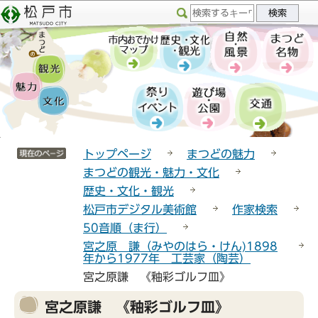
こ
サ
このページの本文へ移動
の
イ
ペ
ト
ー
メ
ジ
ニ
の
ュ
先
ー
頭
こ
サイトメニューここまで
で
こ
トップページ
まつどの魅力
す
か
まつどの観光・魅力・文化
ら
歴史・文化・観光
松戸市デジタル美術館
作家検索
50音順（ま行）
宮之原 謙（みやのはら・けん)1898
年から1977年 工芸家（陶芸）
宮之原謙 《釉彩ゴルフ皿》
本
宮之原謙 《釉彩ゴルフ皿》
文