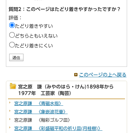
質問2：このページはたどり着きやすかったですか？
評価：
たどり着きやすい
どちらともいえない
たどり着きにくい
このページの上へ戻る
宮之原 謙（みやのはら・けん)1898年から
1977年 工芸家（陶芸）
宮之原謙 《青磁水指》
宮之原謙 《象嵌波花壷》
宮之原謙 《釉彩ゴルフ皿》
宮之原謙 《彩盛磁平和の祈り皿(月桂樹)》