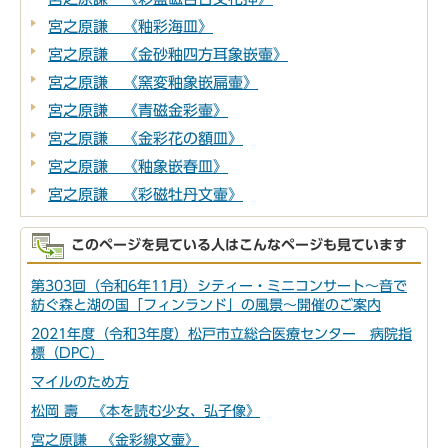
宮之原謙 《釉彩海皿》
宮之原謙 《金砂釉四方耳象嵌壷》
宮之原謙 《窯変釉象嵌扁壷》
宮之原謙 《青磁金彩壷》
宮之原謙 《金彩花の額皿》
宮之原謙 《釉象嵌春皿》
宮之原謙 《彩磁牡丹文壷》
このページを見ている人はこんなページも見ています
第303回（令和6年11月）シティー・ミニコンサート～音で
紡ぐ森と湖の国「フィンランド」の風景～開催のご案内
2021年度（令和3年度）松戸市立総合医療センター 病院指
標（DPC）
マイルのため方
松岡 壽 《本を読む少女、弘子像》
宮之原謙 《金彩線文壷》