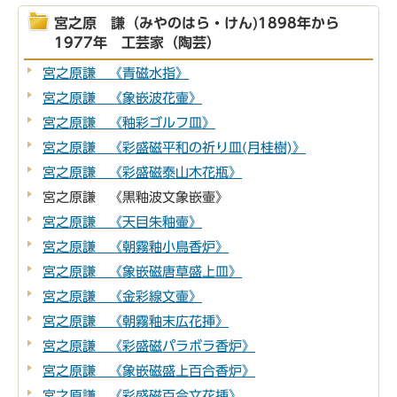
宮之原 謙（みやのはら・けん)1898年から
1977年 工芸家（陶芸）
宮之原謙 《青磁水指》
宮之原謙 《象嵌波花壷》
宮之原謙 《釉彩ゴルフ皿》
宮之原謙 《彩盛磁平和の祈り皿(月桂樹)》
宮之原謙 《彩盛磁泰山木花瓶》
宮之原謙 《黒釉波文象嵌壷》
宮之原謙 《天目朱釉壷》
宮之原謙 《朝霧釉小鳥香炉》
宮之原謙 《象嵌磁唐草盛上皿》
宮之原謙 《金彩線文壷》
宮之原謙 《朝霧釉末広花挿》
宮之原謙 《彩盛磁パラボラ香炉》
宮之原謙 《象嵌磁盛上百合香炉》
宮之原謙 《彩盛磁百合文花挿》