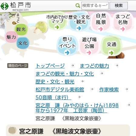
こ
サ
このページの本文へ移動
の
イ
ペ
ト
ー
メ
ジ
ニ
の
ュ
先
ー
頭
こ
サイトメニューここまで
で
こ
トップページ
まつどの魅力
す
か
まつどの観光・魅力・文化
ら
歴史・文化・観光
松戸市デジタル美術館
作家検索
50音順（ま行）
宮之原 謙（みやのはら・けん)1898
年から1977年 工芸家（陶芸）
宮之原謙 《黒釉波文象嵌壷》
本
宮之原謙 《黒釉波文象嵌壷》
文