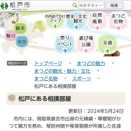
こ
サ
このページの本文へ移動
の
イ
ペ
ト
ー
メ
ジ
ニ
の
ュ
先
ー
頭
こ
サイトメニューここまで
で
こ
トップページ
まつどの魅力
す
か
まつどの観光・魅力・文化
ら
まつど名物
スポーツ
松戸にある相撲部屋
本
松戸にある相撲部屋
文
こ
更新日：2024年5月24日
こ
市内には、鳥取県倉吉市出身の元横綱・琴櫻関がか
か
つて親方を務め、琴欧州関や琴奨菊関が所属した佐渡