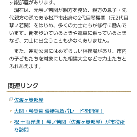
ら
ヶ嶽部屋があります。
現在は、元琴ノ若関が親方を務め、親方の息子・先
代親方の孫である松戸市出身の2代目琴櫻関（元2代目
琴ノ若関）をはじめ、多くの力士たちが修行に励んで
います。街を歩いているときや電車に乗っているとき
など、力士に出会うことも少なくありません。
また、運動公園にはめずらしい相撲場があり、市内
の子どもたちを対象にした相撲大会などで力士たちと
ふれあえます。
関連リンク
佐渡ヶ嶽部屋
大関・琴奨菊 優勝祝賀パレードを開催！
祝 十両昇進！ 琴ノ若関（佐渡ヶ嶽部屋）が市役所
を訪問