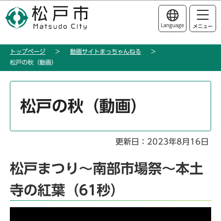
こ
このページの本文へ移動
の
Language
メニュー
ペ
ー
トップページ
動画サイトまっちゃんねる
ジ
松戸の秋（動画）
の
先
本
頭
文
松戸の秋（動画）
で
こ
す
こ
か
更新日：2023年8月16日
ら
松戸まつり～南部市場祭～本土
寺の紅葉（61秒）