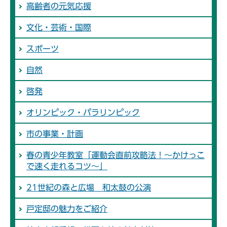
高齢者の元気応援
文化・芸術・国際
スポーツ
自然
啓発
オリンピック・パラリンピック
市の事業・計画
春の青少年教室「運動会直前攻略法！～かけっこ
で速く走れるコツ～」
21世紀の森と広場 和太鼓の公演
戸定邸の魅力をご紹介