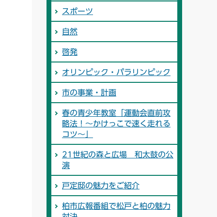
スポーツ
自然
啓発
オリンピック・パラリンピック
市の事業・計画
春の青少年教室「運動会直前攻
略法！～かけっこで速く走れる
コツ～」
21世紀の森と広場 和太鼓の公
演
戸定邸の魅力をご紹介
柏市広報番組で松戸と柏の魅力
対決