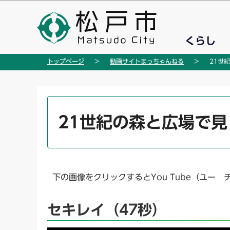
こ
の
ペ
くらし
ー
ジ
トップページ
動画サイトまっちゃんねる
21世
の
先
頭
本
で
文
21世紀の森と広場で
す
こ
こ
か
ら
下の画像をクリックするとYou Tube（ユー
セキレイ（47秒）