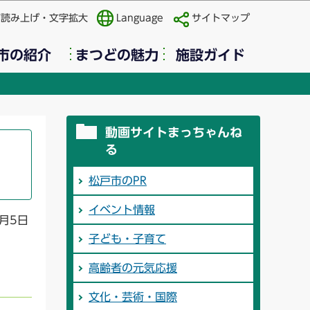
声読み上げ・文字拡大
Language
サイトマップ
市の紹介
まつどの魅力
施設ガイド
動画サイトまっちゃんね
る
松戸市のPR
イベント情報
月5日
子ども・子育て
高齢者の元気応援
文化・芸術・国際