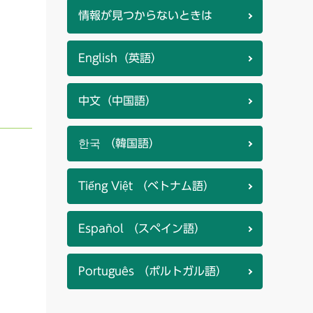
情報が見つからないときは
English（英語）
中文（中国語）
한국 （韓国語）
Tiếng Việt （ベトナム語）
Español （スペイン語）
Português （ポルトガル語）