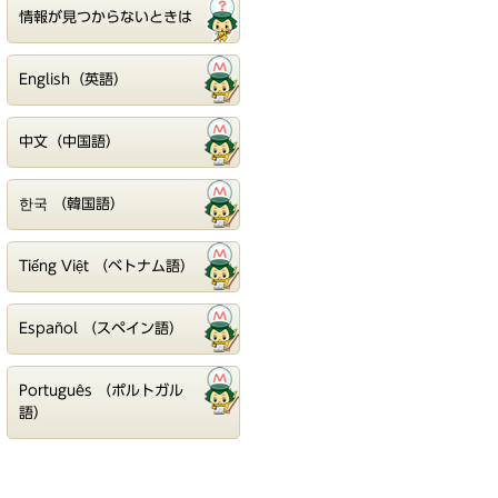
情報が見つからないときは
English（英語）
中文（中国語）
한국 （韓国語）
Tiếng Việt （ベトナム語）
Español （スペイン語）
Português （ポルトガル
語）