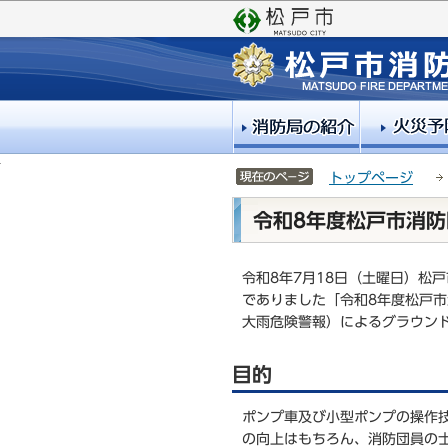
こ
サ
の
イ
ペ
ト
ー
メ
ジ
ニ
の
ュ
先
ー
頭
こ
サイトメニューここまで
トップページ
で
こ
本
す
か
令和8年度松戸市消
文
ら
こ
こ
令和8年7月18日（土曜日）松
か
でありました「令和8年度松戸
ら
大雨危険警報）によるグラウン
目的
ポンプ車及び小型ポンプの操作
の向上はもちろん、消防団員の