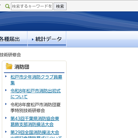
技術研修会
消防団
松戸市少年消防クラブ員募
集
令和8年松戸市消防出初式
について
令和8年度松戸市消防団夏
季特別技術研修会
第43回千葉県消防協会東
葛飾支部消防操法大会
第29回全国消防操法大会