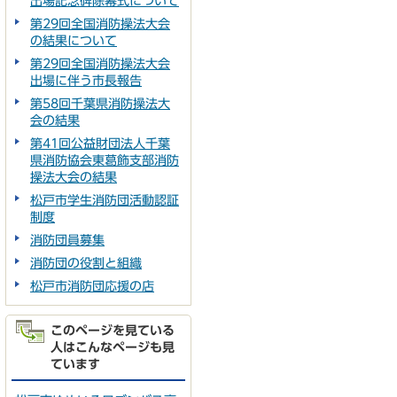
出場記念碑除幕式について
第29回全国消防操法大会
の結果について
第29回全国消防操法大会
出場に伴う市長報告
第58回千葉県消防操法大
会の結果
第41回公益財団法人千葉
県消防協会東葛飾支部消防
操法大会の結果
松戸市学生消防団活動認証
制度
消防団員募集
消防団の役割と組織
松戸市消防団応援の店
このページを見ている
人はこんなページも見
ています