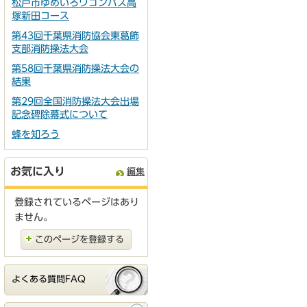
松戸市ゆめいろワゴンバス高
塚新田コース
第43回千葉県消防協会東葛飾
支部消防操法大会
第58回千葉県消防操法大会の
結果
第29回全国消防操法大会出場
記念碑除幕式について
蜂を知ろう
お気に入り
編集
登録されているページはあり
ません。
このページを登録する
よくある質問FAQ