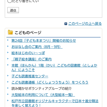
たどり着きにくい
このページの上へ戻る
こどものページ
第24回「子ども本まつり」開催のお知らせ
おはなし会のご案内（8月・9月）
絵本はじめのい～っぽ
「親子絵本講座」のご案内
本館（ほんかん）1階（かい）こどもの図書館（としょか
ん）にようこそ
子ども読書推進センター
こども読書通帳（どくしょつうちょう）をつくろう
読み聞かせボランティアグループの紹介
大型絵本の利用について（大型絵本一覧）
松戸市立図書館オリジナルキャラクターで日本十進分類法
を楽しく覚えよう！