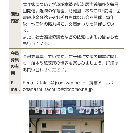
本作家について学ぶ絵本塾や紙芝居実践講座を毎月1
回開催。近隣の保育園、幼稚園、おやこDE広場、図
活動
書館小金分館でそれぞれおはなし会を開催。毎年
内容
秋、他団体の協力得て、文庫まつりを開催してい
る。
また、社会福祉協議会などの依頼によるおはなし会
も行っている。
会員
会員を募集しています。ご一緒に文庫の運営に関わ
募集
り、絵本や紙芝居の世界を楽しみましょう。詳細は
の有
お問い合わせください。
無
E-
E-mail：taki-s@jcom.zaq.ne.jp 携帯メール：
mail
ohanashi_sachiko@docomo.ne.jp