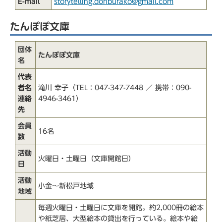
E-mail
storytelling.donburako@gmail.com
たんぽぽ文庫
団体
たんぽぽ文庫
名
代表
者名
滝川 幸子（TEL：047-347-7448 ／ 携帯：090-
連絡
4946-3461）
先
会員
16名
数
活動
火曜日・土曜日（文庫開館日）
日
活動
小金～新松戸地域
地域
毎週火曜日・土曜日に文庫を開館。約2,000冊の絵本
や紙芝居、大型絵本の貸出を行っている。絵本や絵