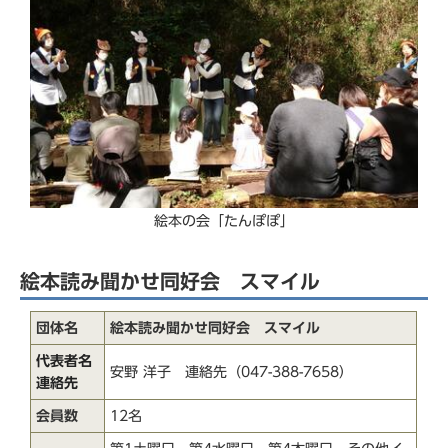
絵本の会「たんぽぽ」
絵本読み聞かせ同好会 スマイル
団体名
絵本読み聞かせ同好会 スマイル
代表者名
安野 洋子 連絡先（047-388-7658）
連絡先
会員数
12名