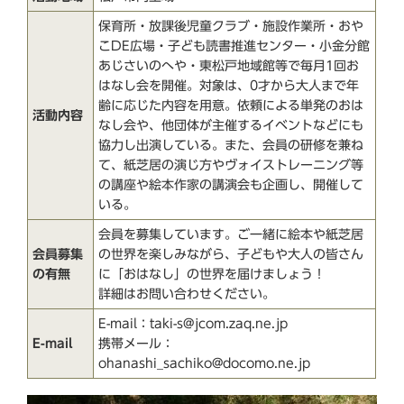
保育所・放課後児童クラブ・施設作業所・おや
こDE広場・子ども読書推進センター・小金分館
あじさいのへや・東松戸地域館等で毎月1回お
はなし会を開催。対象は、0才から大人まで年
齢に応じた内容を用意。依頼による単発のおは
活動内容
なし会や、他団体が主催するイベントなどにも
協力し出演している。また、会員の研修を兼ね
て、紙芝居の演じ方やヴォイストレーニング等
の講座や絵本作家の講演会も企画し、開催して
いる。
会員を募集しています。ご一緒に絵本や紙芝居
会員募集
の世界を楽しみながら、子どもや大人の皆さん
の有無
に「おはなし」の世界を届けましょう！
詳細はお問い合わせください。
E-mail：taki-s@jcom.zaq.ne.jp
E-mail
携帯メール：
ohanashi_sachiko@docomo.ne.jp