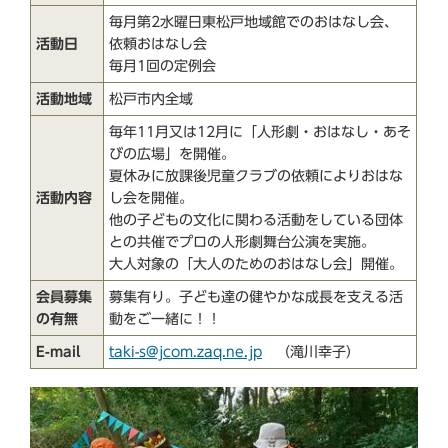
毎月第2水曜日東松戸地域館でのおはなし会、
活動日
依頼おはなし会
毎月1回の定例会
活動地域
松戸市内全域
毎年11月又は12月に「人形劇・おはなし・あそ
びの広場」を開催。
夏休みに放課後児童クラブの依頼によりおはな
活動内容
し会を開催。
他の子どもの文化に関わる活動をしている団体
との共催でプロの人形劇舞台公演を実施。
大人対象の「大人のためのおはなし会」開催。
会員募集
募集有り。子ども達の健やかな成長を支える活
の有無
動をご一緒に！！
E-mail
taki-s@jcom.zaq.ne.jp
（滝川幸子）