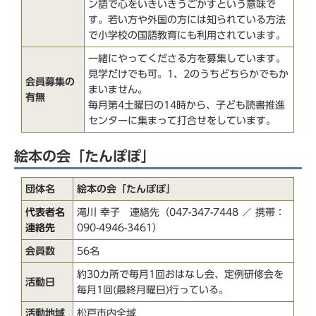
ン語で心をいきいきうごかすという意味で
す。若い方や外国の方には知られている方法
で小学校の国語教育にも利用されています。
一緒にやってくださる方を募集しています。
見学だけでも可。1、2のうちどちらかでもか
会員募集の
まいません。
有無
毎月第4土曜日の14時から、子ども読書推進
センターに集まって打合せをしています。
絵本の会「たんぽぽ」
団体名
絵本の会「たんぽぽ」
代表者名
滝川 幸子 連絡先（047-347-7448 ／ 携帯：
連絡先
090-4946-3461）
会員数
56名
約30カ所で毎月1回おはなし会、定例研修会を
活動日
毎月1回(最終月曜日)行っている。
活動地域
松戸市内全域