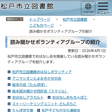
こ
サ
このページの本文へ移動
の
イ
Language
メニュー
ペ
ト
サイトメニューここまで
ー
メ
トップページ
松戸市立図書館
ジ
ニ
こどものページ
の
ュ
読み聞かせボランティアグループの紹介
先
ー
本
頭
こ
読み聞かせボランティアグループの紹介
文
で
こ
こ
更新日：2026年4月1日
す
か
こ
松戸市立図書館でおはなし会を開催している読み聞かせボラン
ら
か
ティアグループを紹介します。
ら
松戸市立図書館おはなしボランティア
アニマシオンとよみきかせの会
絵本の会「たんぽぽ」
絵本読み聞かせ同好会「スマイル」
おはなしアラカルト
おはなしおもちゃばこ
ストーリーテリングユニット どんぶらこ
たんぽぽ文庫
松戸子どもの文化連絡会