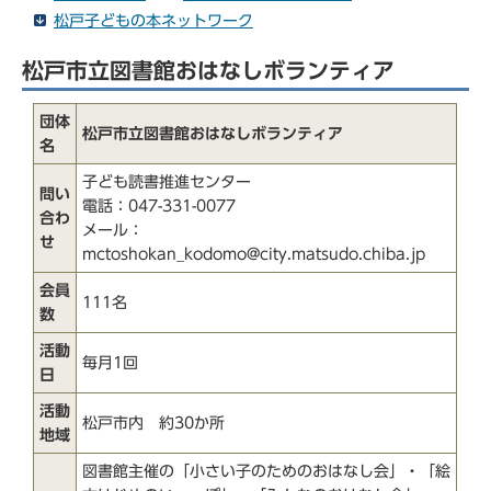
松戸子どもの本ネットワーク
松戸市立図書館おはなしボランティア
団体
松戸市立図書館おはなしボランティア
名
子ども読書推進センター
問い
電話：047-331-0077
合わ
メール：
せ
mctoshokan_kodomo@city.matsudo.chiba.jp
会員
111名
数
活動
毎月1回
日
活動
松戸市内 約30か所
地域
図書館主催の「小さい子のためのおはなし会」・「絵