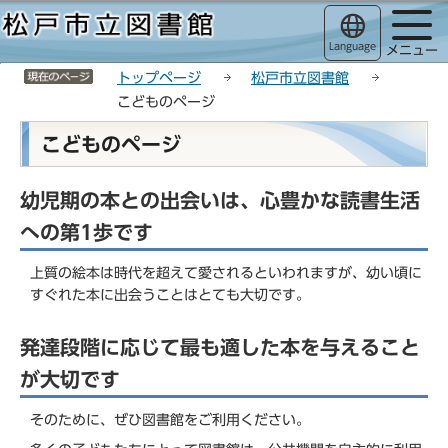
こ
サ
このページの本文へ移動
の
イ
Language
メニュー
ペ
ト
サイトメニューここまで
ー
メ
トップページ
松戸市立図書館
ジ
ニ
こどものページ
の
ュ
本
こどものページ
先
ー
文
頭
こ
こ
で
こ
幼児期の本との出会いは、心豊かな読書生活
こ
す
か
か
への第1歩です
ら
ら
上質の絵本は時代を超えて愛されるといわれますが、幼い頃に
すぐれた本に出会うことはとても大切です。
発達段階に応じて最も適した本を与えること
が大切です
そのために、ぜひ図書館をご利用ください。