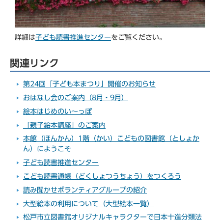
詳細は
子ども読書推進センター
をご覧ください。
関連リンク
第24回「子ども本まつり」開催のお知らせ
おはなし会のご案内（8月・9月）
絵本はじめのい～っぽ
「親子絵本講座」のご案内
本館（ほんかん）1階（かい）こどもの図書館（としょか
ん）にようこそ
子ども読書推進センター
こども読書通帳（どくしょつうちょう）をつくろう
読み聞かせボランティアグループの紹介
大型絵本の利用について（大型絵本一覧）
松戸市立図書館オリジナルキャラクターで日本十進分類法