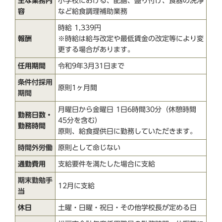
主な業務内
小学校における、配膳、盛り付け、食器の洗浄
容
など給食調理補助業務
時給 1,339円
報酬
※時給は給与改定や最低賃金の改定等により変
更する場合があります。
任用期間
令和9年3月31日まで
条件付採用
原則1ヶ月間
期間
月曜日から金曜日 1日6時間30分（休憩時間
勤務日数・
45分を含む）
勤務時間
原則、給食提供日に勤務していただきます。
時間外労働
原則として命じない
通勤費用
支給要件を満たした場合に支給
期末勤勉手
12月に支給
当
休日
土曜・日曜・祝日・その他学校長が定める日