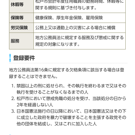
松戸市会計年度任用職員の勤務時間、休暇等に
休暇等
関する規則に基づき付与します。
保険等
健康保険、厚生年金保険、雇用保険
労災保険
公務上又は通勤上の災害による場合に補償
地方公務員法に規定する服務及び懲戒に関する
服務
規定の対象になります。
登録要件
地方公務員法第16条に規定する欠格条項に該当する場合は登
録することはできません。
禁固以上の刑に処せられ、その執行を終わるまで又はその
執行を受けることがなくなるまでの人
松戸市において懲戒免職の処分を受け、当該処分の日から
2年を経過しない人
日本国憲法施行の日以降において、日本国憲法又はその下
に成立した政府を暴力で破壊することを主張する政党その
他の団体を結成し、又はこれに加入した人