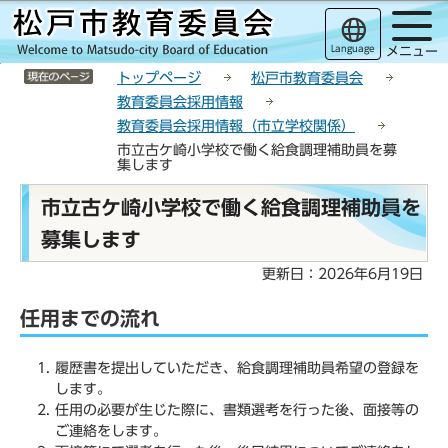
こ
サ
このページの本文へ移動
の
イ
Language
メニュー
ペ
ト
サイトメニューここまで
ー
メ
トップページ
松戸市教育委員会
ジ
ニ
教育委員会採用情報
の
ュ
教育委員会採用情報（市立学校関係）
先
ー
市立古ケ崎小学校で働く給食調理補助員を募
頭
こ
集します
で
こ
本
市立古ケ崎小学校で働く給食調理補助員を
す
か
文
ら
募集します
こ
こ
更新日：2026年6月19日
か
ら
任用までの流れ
履歴書を提出していただき、給食調理補助員希望の登録を
します。
任用の必要が生じた際に、書類選考を行った後、面接等の
ご連絡をします。