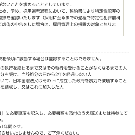
がないことを求めることとしています。
ため、予め、採用選考過程において、誓約書により特定性犯罪の
有無を確認いたします（採用に至るまでの過程で特定性犯罪前科
て虚偽の申告をした場合は、雇用管理上の措置の対象となりま
る欠格条項に該当する場合は登録することはできません。
その執行を終わるまで又はその執行を受けることがなくなるまでの人
分を受け、当該処分の日から2年を経過しない人
おいて、日本国憲法又はその下に成立した政府を暴力で破壊すること
体を結成し、又はこれに加入した人
書」に必要事項を記入し、必要書類を添付のうえ郵送または持参にて
い。
ら1年間です。
知らせいたしませんので、ご了承ください。