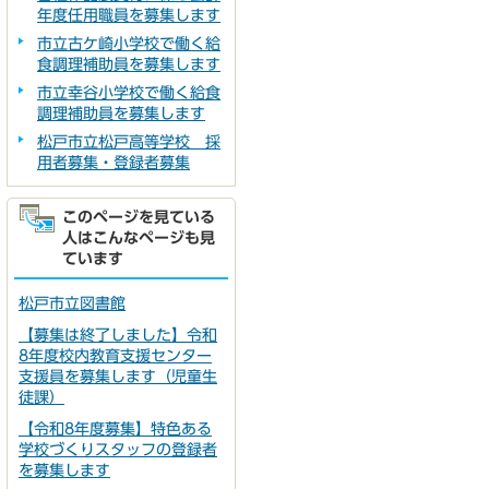
年度任用職員を募集します
市立古ケ崎小学校で働く給
食調理補助員を募集します
市立幸谷小学校で働く給食
調理補助員を募集します
松戸市立松戸高等学校 採
用者募集・登録者募集
このページを見ている
人はこんなページも見
ています
松戸市立図書館
【募集は終了しました】令和
8年度校内教育支援センター
支援員を募集します（児童生
徒課）
【令和8年度募集】特色ある
学校づくりスタッフの登録者
を募集します