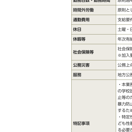
勤務日数・勤務時間
原則週4
時間外労働
原則と
通勤費用
支給要
休日
土曜・
休暇等
年次有
社会保
社会保険等
※加入
公務災害
公務上
服務
地方公
・本業
の学校
止等の
暴力防
するた
・特定
特記事項
ども性
る必要