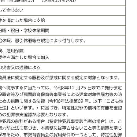
日 1日5時間45分 （休憩45分を含む）
して命じない
件を満たした場合に支給
日曜・祝日・学校休業期間
給休暇、忌引休暇等を規定により付与します。
険、雇用保険
要件を満たした場合に加入
の災害又は通勤による
務員法に規定する服務及び懲戒に関する規定に対象となります。
務へ従事するに当たっては、令和8年12 月25 日までに施行予定
設置者等及び民間教育保育等事業者による児童対象性暴力等の防
ための措置に関する法律（令和6年法律第69 号。以下「こども性
止法」といいます。）に基づき、特定性犯罪の前科の有無を確認
めの犯罪事実確認が必要となります。
性犯罪の前科がある場合（特定性犯罪事実該当者の場合）は、こ
暴力防止法に基づき、本業務に従事させないこと等の措置を講じ
があるため、市教育委員会の採用条件の一つとして、特定性犯罪