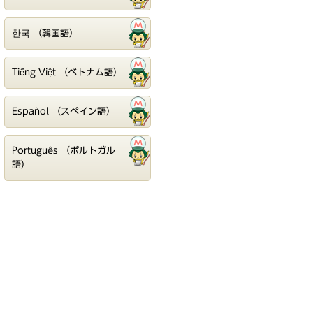
한국 （韓国語）
Tiếng Việt （ベトナム語）
Español （スペイン語）
Português （ポルトガル
語）