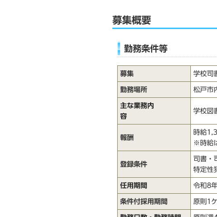
募集概要
勤務条件等
募集
学校司
勤務場所
松戸市
主な業務内
学校図
容
時給1,
報酬
※時給
司書・
登録条件
特定性
任用期間
令和8
条件付採用期間
原則1