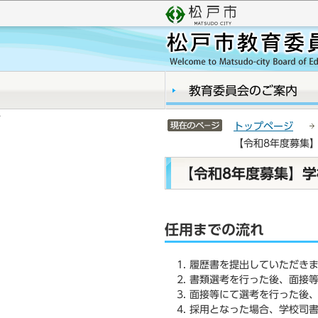
こ
サ
の
イ
ペ
ト
ー
メ
ジ
ニ
の
ュ
教育委員会のご案内
先
ー
頭
こ
サイトメニューここまで
トップページ
で
こ
【令和8年度募集
す
か
ら
本
【令和8年度募集】
文
こ
こ
任用までの流れ
か
ら
履歴書を提出していただき
書類選考を行った後、面接
面接等にて選考を行った後
採用となった場合、学校司書