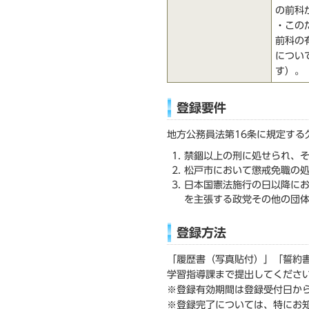
の前科
・この
前科の
につい
す）。
登録要件
地方公務員法第16条に規定す
禁錮以上の刑に処せられ、
松戸市において懲戒免職の処
日本国憲法施行の日以降に
を主張する政党その他の団
登録方法
「履歴書（写真貼付）」「誓約
学習指導課まで提出してくださ
※登録有効期間は登録受付日か
※登録完了については、特にお