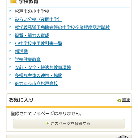
学校教育
松戸市の小中学校
みらい分校（夜間中学）
就学義務猶予免除者等の中学校卒業程度認定試験
資質・能力の育成
小中学校使用教科書一覧
部活動
学校健康教育
安心・安全・快適な教育環境
多様な主体の連携・協働
魅力ある市立松戸高校
お気に入り
編集
登録されているページはありません。
このページを登録する