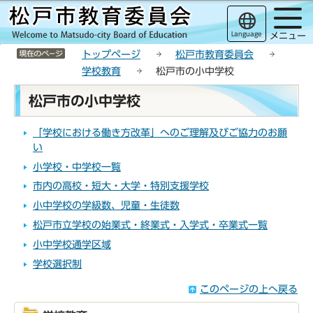
こ
サ
このページの本文へ移動
の
イ
Language
メニュー
ペ
ト
サイトメニューここまで
ー
メ
トップページ
松戸市教育委員会
ジ
ニ
学校教育
松戸市の小中学校
の
ュ
本
松戸市の小中学校
先
ー
文
頭
こ
こ
で
こ
「学校における働き方改革」へのご理解及びご協力のお願
こ
す
か
い
か
ら
小学校・中学校一覧
ら
市内の高校・短大・大学・特別支援学校
小中学校の学級数、児童・生徒数
松戸市立学校の始業式・終業式・入学式・卒業式一覧
小中学校通学区域
学校選択制
このページの上へ戻る