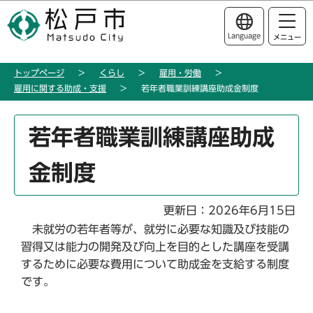
こ
このページの本文へ移動
の
Language
メニュー
ペ
ー
トップページ
くらし
雇用・労働
ジ
雇用に関する助成・支援
若年者職業訓練講座助成金制度
の
先
本
頭
若年者職業訓練講座助成
文
で
こ
す
金制度
こ
か
ら
更新日：2026年6月15日
未就労の若年者等が、就労に必要な知識及び技能の
習得又は能力の開発及び向上を目的とした講座を受講
するために必要な費用について助成金を支給する制度
です。