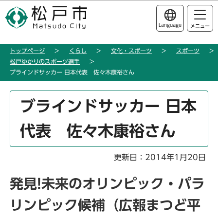
こ
このページの本文へ移動
の
Language
メニュー
ペ
ー
トップページ
くらし
文化・スポーツ
スポーツ
ジ
松戸ゆかりのスポーツ選手
の
ブラインドサッカー 日本代表 佐々木康裕さん
先
頭
本
ブラインドサッカー 日本
で
文
す
こ
代表 佐々木康裕さん
こ
か
ら
更新日：2014年1月20日
発見!未来のオリンピック・パラ
リンピック候補（広報まつど平