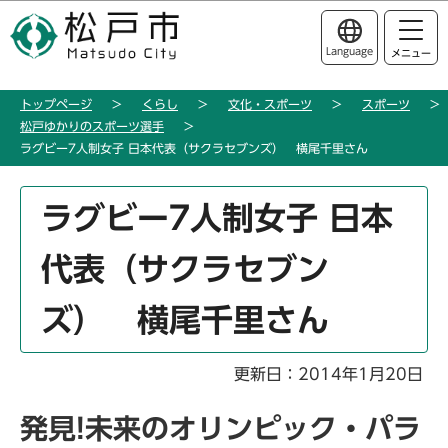
こ
このページの本文へ移動
の
Language
メニュー
ペ
ー
トップページ
くらし
文化・スポーツ
スポーツ
ジ
松戸ゆかりのスポーツ選手
の
ラグビー7人制女子 日本代表（サクラセブンズ） 横尾千里さん
先
頭
本
ラグビー7人制女子 日本
で
文
す
こ
代表（サクラセブン
こ
か
ズ） 横尾千里さん
ら
更新日：2014年1月20日
発見!未来のオリンピック・パラ