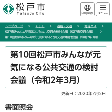
こ
このページの本文へ移動
の
Language
メニュー
ペ
ー
トップページ
くらし
道路・交通
路線バス
ジ
松戸市みんなが元気になる公共交通の検討会議（松戸市交通会議）
の
第10回松戸市みんなが元気になる公共交通の検討会議（令和2年3月）
先
頭
本
第10回松戸市みんなが元
で
文
す
こ
気になる公共交通の検討
こ
か
会議（令和2年3月）
ら
更新日：2020年7月2日
書面照会