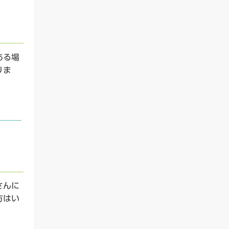
ある場
りま
）
さんに
方はい