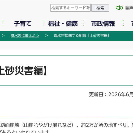
このページの本文へ移動
音
子育て
福祉・健康
市政情報
風水害に備えよう
風水害に関する知識【土砂災害編】
土砂災害編】
更新日：2026年6
の斜面崩壊（山崩れやがけ崩れなど）、約2万か所の地すべり、
があるといわれています。