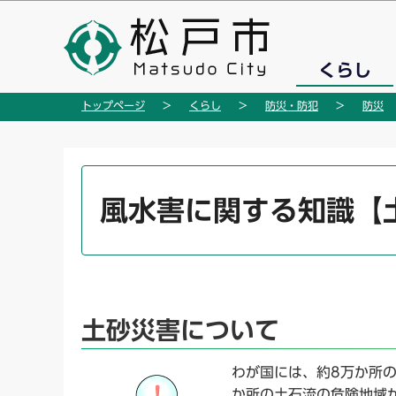
こ
の
ペ
くらし
ー
ジ
トップページ
くらし
防災・防犯
防災
の
先
頭
本
で
文
風水害に関する知識【
す
こ
こ
か
ら
土砂災害について
わが国には、約8万か所
か所の土石流の危険地域