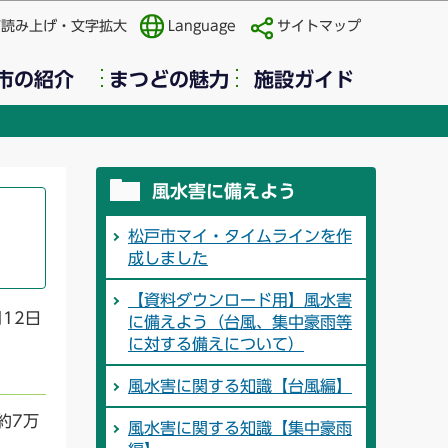
声読み上げ・文字拡大
Language
サイトマップ
市の紹介
まつどの魅力
施設ガイド
風水害に備えよう
松戸市マイ・タイムラインを作
成しました
【資料ダウンロード用】風水害
月12日
に備えよう（台風、集中豪雨等
に対する備えについて）
風水害に関する知識【台風編】
約7万
風水害に関する知識【集中豪雨