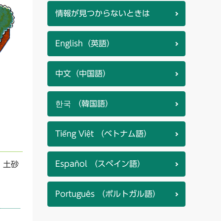
情報が見つからないときは
English（英語）
中文（中国語）
한국 （韓国語）
Tiếng Việt （ベトナム語）
Español （スペイン語）
、土砂
Português （ポルトガル語）