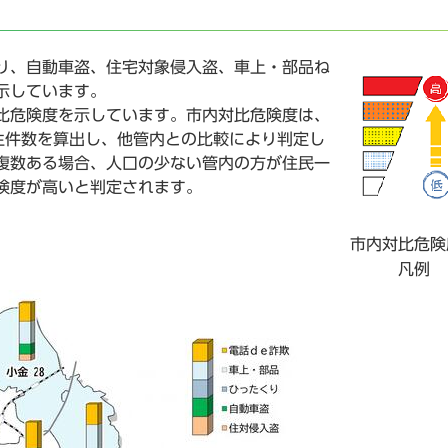
り、自動車盗、住宅対象侵入盗、車上・部品ね
示しています。
比危険度を示しています。市内対比危険度は、
生件数を算出し、他管内との比較により判定し
複数ある場合、人口の少ない管内の方が住民一
険度が高いと判定されます。
市内対比危険
凡例