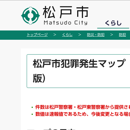
こ
の
ペ
くらし
ー
ジ
トップページ
くらし
防災・防犯
防犯
の
先
頭
本
松戸市犯罪発生マップ（
で
文
す
こ
版）
こ
か
ら
件数は松戸警察署・松戸東警察署から提供さ
数値は速報値であるため、今後変更となる場