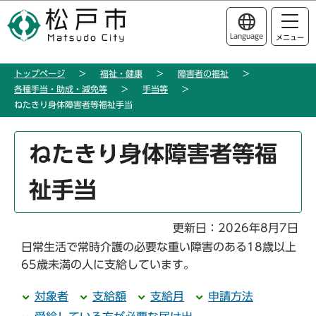
こ
このページの本文へ移動
の
Language
メニュー
ペ
ー
トップページ
福祉・健康
障害者の福祉
ジ
各種手当・助成・減免等
手当等
の
ねたきり身体障害者等福祉手当
先
頭
本
ねたきり身体障害者等福
で
文
す
こ
祉手当
こ
か
ら
更新日：2026年8月7日
日常生活で常時介護の必要な重い障害のある18歳以上
65歳未満の人に支給しています。
対象者
支給額
支給月
申請方法