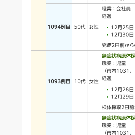
職業：会社員
経過
1094例目
50代
女性
12月25
12月30
発症2日前か
無症状病原体
職業：児童
（市内1031、
経過
1093例目
10代
女性
12月28
12月29
検体採取2日
無症状病原体
職業：児童
（市内1031、