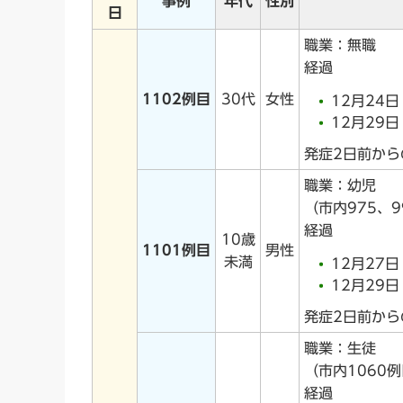
事例
年代
性別
日
職業：無職
経過
1102例目
30代
女性
12月24
12月29
発症2日前か
職業：幼児
（市内975、
経過
10歳
1101例目
男性
未満
12月27
12月29
発症2日前か
職業：生徒
（市内1060
経過