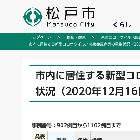
こ
の
ペ
くらし
ー
ジ
トップページ
福祉・健康
新型コロナウイルス感
の
市内に居住する新型コロナウイルス感染症患者等の発生状況（2020
先
頭
で
本
市内に居住する新型コ
す
文
こ
状況（2020年12月1
こ
か
ら
事例番号：902例目から1102例目まで
発表