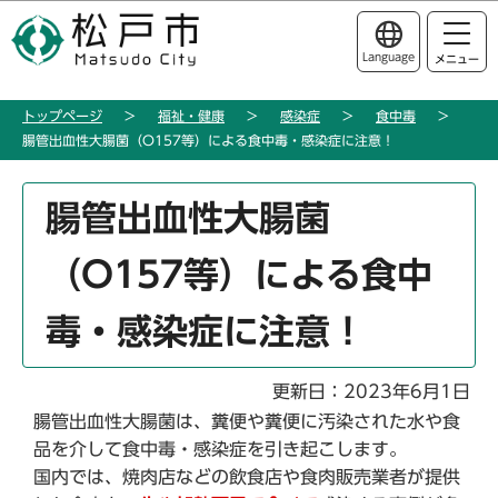
こ
このページの本文へ移動
の
Language
メニュー
ペ
ー
トップページ
福祉・健康
感染症
食中毒
ジ
腸管出血性大腸菌（O157等）による食中毒・感染症に注意！
の
先
本
頭
腸管出血性大腸菌
文
で
こ
す
（O157等）による食中
こ
か
毒・感染症に注意！
ら
更新日：2023年6月1日
腸管出血性大腸菌は、糞便や糞便に汚染された水や食
品を介して食中毒・感染症を引き起こします。
国内では、焼肉店などの飲食店や食肉販売業者が提供