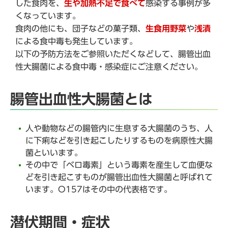
した食肉を、
生や加熱不足で食べて
感染する事例が多
くなっています。
食肉の他にも、団子などの菓子類、
生食用野菜
や
浅漬
による食中毒も発生しています。
以下の予防方法をご参照いただくなどして、腸管出血
性大腸菌による食中毒・感染症にご注意ください。
腸管出血性大腸菌とは
人や動物などの腸管内に生息する大腸菌のうち、人
に下痢などを引き起こしたりするものを病原性大腸
菌といいます。
その中で「ベロ毒素」という毒素を産生して血便な
どを引き起こすものが腸管出血性大腸菌と呼ばれて
います。O157はその中の代表格です。
潜伏期間・症状