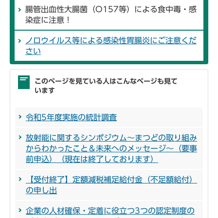
腸管出血性大腸菌（O157等）による食中毒・感
染症に注意！
ノロウイルス等による感染性胃腸炎にご注意くだ
さい
このページを見ている人はこんなページも見て
います
令和5年度実施の統計調査
放射能に関するシンポジウム～まつどの取り組み
からわかったこと＆未来へのメッセージ～（要事
前申込）（現在は終了しております）
【受付終了】定額減税補足給付金（不足額給付）
の申し出
企業の人材確保・定着に役立つ3つの認定制度の