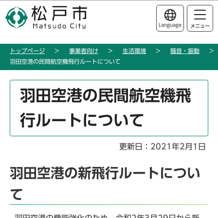
こ
このページの本文へ移動
の
Language
メニュー
ペ
ー
トップページ
事業者向け
生活環境
騒音・振動
ジ
羽田空港の民間航空機飛行ルートについて
の
先
本
頭
羽田空港の民間航空機飛
文
で
こ
す
行ルートについて
こ
か
ら
更新日：2021年2月1日
羽田空港の新飛行ルートについ
て
羽田空港の機能強化のため、令和2年3月29日から新