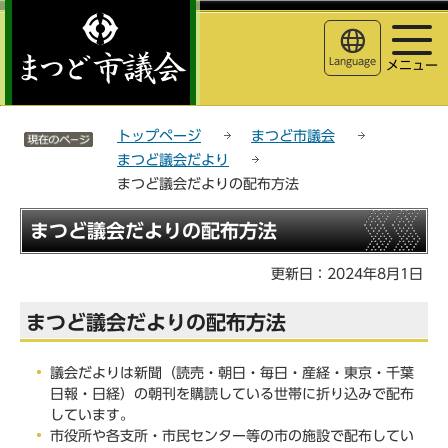
こ
サ
このページの本文へ移動
の
イ
ペ
ト
Language
メニュー
ー
メ
ジ
ニ
サイトメニューここまで
の
ュ
トップページ
まつど市議会
先
ー
まつど議会だより
頭
こ
まつど議会だよりの配布方法
で
こ
す
か
本
まつど議会だよりの配布方法
ら
文
こ
更新日：2024年8月1日
こ
か
まつど議会だよりの配布方法
ら
議会だよりは新聞（読売・朝日・毎日・産経・東京・千葉
日報・日経）の朝刊を購読している世帯に折り込みで配布
しています。
市役所や各支所・市民センター等の市の施設で配布してい