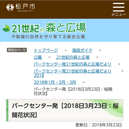
こ
サ
このページの本文へ移動
の
イ
メニュー
ペ
ト
ー
メ
ジ
ニ
の
ュ
先
ー
サイトメニューここまで
頭
こ
トップページ
施設ガイド
で
こ
公園
21世紀の森と広場
す
か
パークセンター発21世紀の森と広場だより
ら
パークセンター発21世紀の森と広場だより
2018
2018年1月・2月・3月
パークセンター発【2018日3月23日：桜開
花状況】
本
パークセンター発【2018日3月23日：桜
文
開花状況】
こ
こ
更新日：2018年3月23日
か