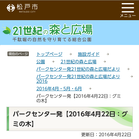
こ
サ
このページの本文へ移動
の
イ
メニュー
ペ
ト
ー
メ
ジ
ニ
の
ュ
先
ー
サイトメニューここまで
頭
こ
トップページ
施設ガイド
で
こ
公園
21世紀の森と広場
す
か
パークセンター発21世紀の森と広場だより
ら
パークセンター発21世紀の森と広場だより
2016
2016年4月・5月・6月
パークセンター発【2016年4月22日：グミ
の木】
本
パークセンター発【2016年4月22日：グ
文
ミの木】
こ
こ
更新日：2016年4月22日
か