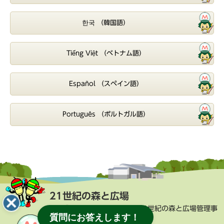
한국 （韓国語）
Tiếng Việt （ベトナム語）
Español （スペイン語）
Português （ポルトガル語）
21世紀の森と広場
街づくり部 公園緑地課 21世紀の森と広場管理事
質問にお答えします！
務所