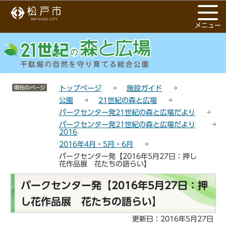
こ
サ
このページの本文へ移動
の
イ
メニュー
ペ
ト
ー
メ
ジ
ニ
の
ュ
先
ー
サイトメニューここまで
頭
こ
トップページ
施設ガイド
で
こ
公園
21世紀の森と広場
す
か
パークセンター発21世紀の森と広場だより
ら
パークセンター発21世紀の森と広場だより
2016
2016年4月・5月・6月
パークセンター発【2016年5月27日：押し
花作品展 花たちの語らい】
本
パークセンター発【2016年5月27日：押
文
し花作品展 花たちの語らい】
こ
こ
更新日：2016年5月27日
か