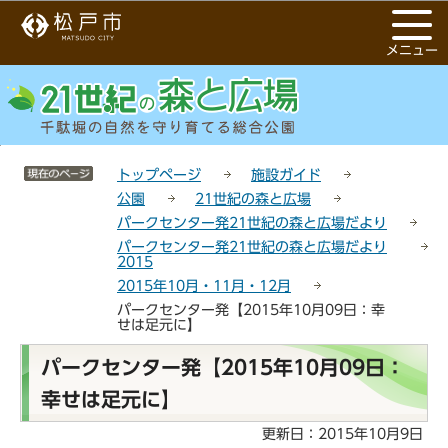
こ
サ
このページの本文へ移動
の
イ
メニュー
ペ
ト
ー
メ
ジ
ニ
の
ュ
先
ー
サイトメニューここまで
頭
こ
トップページ
施設ガイド
で
こ
公園
21世紀の森と広場
す
か
パークセンター発21世紀の森と広場だより
ら
パークセンター発21世紀の森と広場だより
2015
2015年10月・11月・12月
パークセンター発【2015年10月09日：幸
せは足元に】
本
パークセンター発【2015年10月09日：
文
幸せは足元に】
こ
こ
更新日：2015年10月9日
か