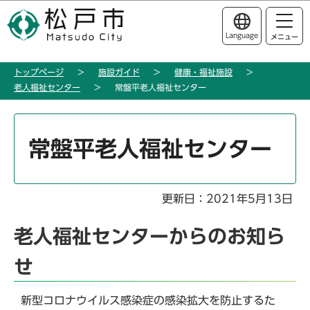
こ
このページの本文へ移動
の
Language
メニュー
ペ
ー
トップページ
施設ガイド
健康・福祉施設
ジ
老人福祉センター
常盤平老人福祉センター
の
先
本
頭
文
常盤平老人福祉センター
で
こ
す
こ
か
更新日：2021年5月13日
ら
老人福祉センターからのお知ら
せ
新型コロナウイルス感染症の感染拡大を防止するた