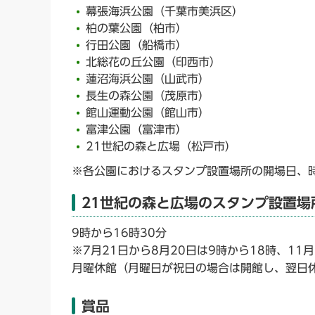
幕張海浜公園（千葉市美浜区）
柏の葉公園（柏市）
行田公園（船橋市）
北総花の丘公園（印西市）
蓮沼海浜公園（山武市）
長生の森公園（茂原市）
館山運動公園（館山市）
富津公園（富津市）
21世紀の森と広場（松戸市）
※各公園におけるスタンプ設置場所の開場日、
21世紀の森と広場のスタンプ設置
9時から16時30分
※7月21日から8月20日は9時から18時、11
月曜休館（月曜日が祝日の場合は開館し、翌日
賞品