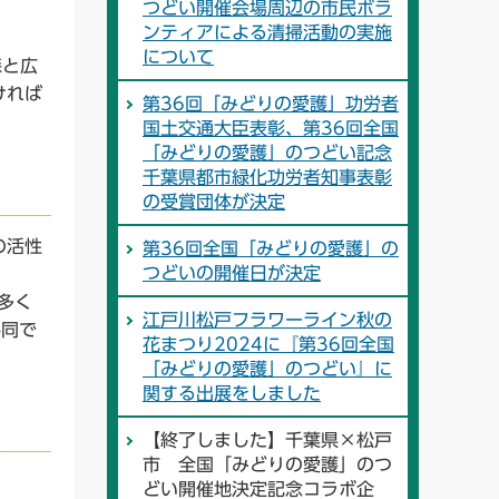
つどい開催会場周辺の市民ボラ
ンティアによる清掃活動の実施
について
森と広
ければ
第36回「みどりの愛護」功労者
国土交通大臣表彰、第36回全国
「みどりの愛護」のつどい記念
千葉県都市緑化功労者知事表彰
の受賞団体が決定
の活性
第36回全国「みどりの愛護」の
つどいの開催日が決定
多く
江戸川松戸フラワーライン秋の
共同で
花まつり2024に『第36回全国
「みどりの愛護」のつどい』に
関する出展をしました
【終了しました】千葉県×松戸
市 全国「みどりの愛護」のつ
どい開催地決定記念コラボ企