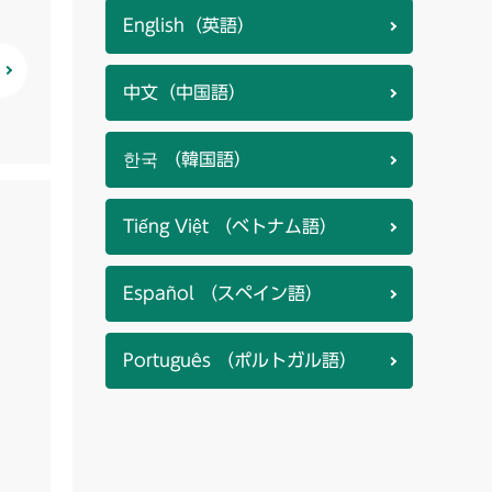
English（英語）
中文（中国語）
한국 （韓国語）
Tiếng Việt （ベトナム語）
Español （スペイン語）
Português （ポルトガル語）