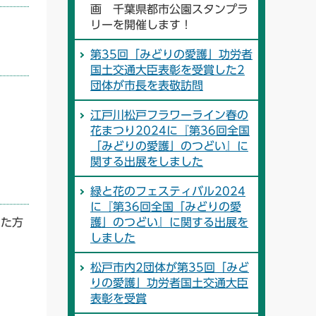
画 千葉県都市公園スタンプラ
リーを開催します！
第35回「みどりの愛護」功労者
国土交通大臣表彰を受賞した2
団体が市長を表敬訪問
江戸川松戸フラワーライン春の
花まつり2024に『第36回全国
「みどりの愛護」のつどい』に
関する出展をしました
緑と花のフェスティバル2024
に『第36回全国「みどりの愛
れた方
護」のつどい』に関する出展を
しました
松戸市内2団体が第35回「みど
りの愛護」功労者国土交通大臣
表彰を受賞