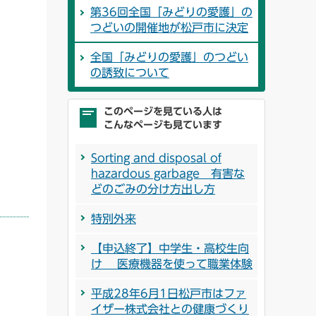
第36回全国「みどりの愛護」の
つどいの開催地が松戸市に決定
全国「みどりの愛護」のつどい
の誘致について
このページを見ている人は
こんなページも見ています
Sorting and disposal of
hazardous garbage 有害な
どのごみの分け方出し方
特別外来
【申込終了】中学生・高校生向
け 医療機器を使って職業体験
平成28年6月1日松戸市はファ
イザー株式会社との健康づくり