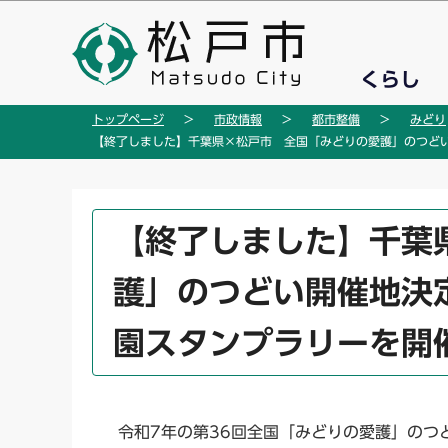
こ
の
ペ
くらし
ー
ジ
トップページ
市政情報
都市整備
みどり
の
【終了しました】千葉県×松戸市 全国「みどりの愛護」のつど
先
頭
で
本
【終了しました】千葉
す
文
こ
護」のつどい開催地決
こ
か
園スタンプラリーを開
ら
令和7年の第36回全国「みどりの愛護」のつ