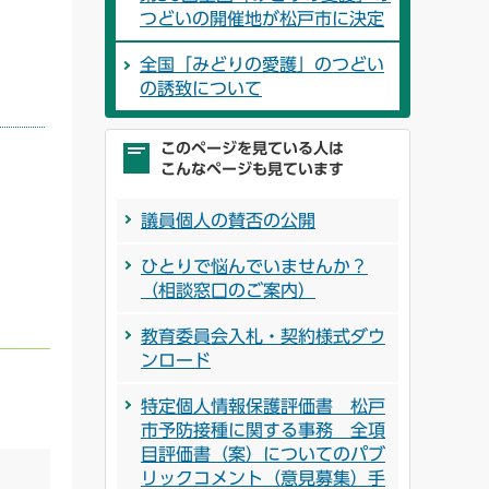
つどいの開催地が松戸市に決定
全国「みどりの愛護」のつどい
の誘致について
このページを見ている人は
こんなページも見ています
議員個人の賛否の公開
。
ひとりで悩んでいませんか？
（相談窓口のご案内）
教育委員会入札・契約様式ダウ
ンロード
特定個人情報保護評価書 松戸
市予防接種に関する事務 全項
目評価書（案）についてのパブ
リックコメント（意見募集）手