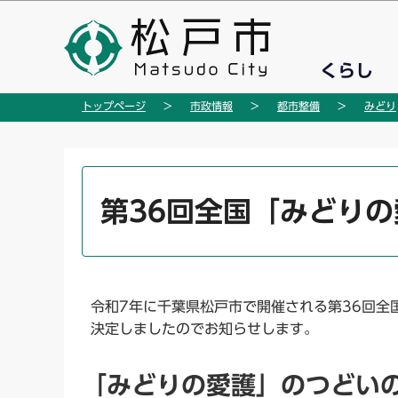
こ
の
ペ
くらし
ー
ジ
トップページ
市政情報
都市整備
みどり
の
先
頭
本
で
文
第36回全国「みどり
す
こ
こ
か
ら
令和7年に千葉県松戸市で開催される第36回全
決定しましたのでお知らせします。
「みどりの愛護」のつどい