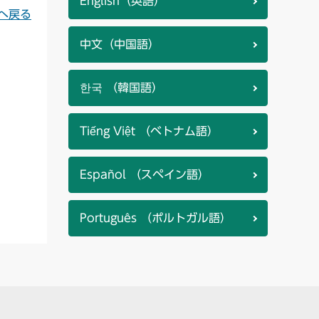
English（英語）
へ戻る
中文（中国語）
한국 （韓国語）
Tiếng Việt （ベトナム語）
Español （スペイン語）
Português （ポルトガル語）