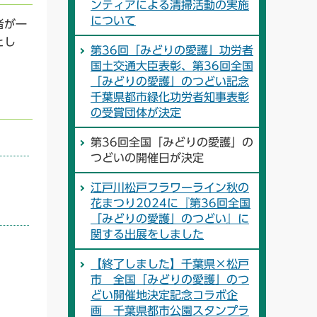
ンティアによる清掃活動の実施
について
者が一
とし
第36回「みどりの愛護」功労者
国土交通大臣表彰、第36回全国
「みどりの愛護」のつどい記念
千葉県都市緑化功労者知事表彰
の受賞団体が決定
第36回全国「みどりの愛護」の
つどいの開催日が決定
江戸川松戸フラワーライン秋の
花まつり2024に『第36回全国
「みどりの愛護」のつどい』に
関する出展をしました
【終了しました】千葉県×松戸
市 全国「みどりの愛護」のつ
どい開催地決定記念コラボ企
画 千葉県都市公園スタンプラ