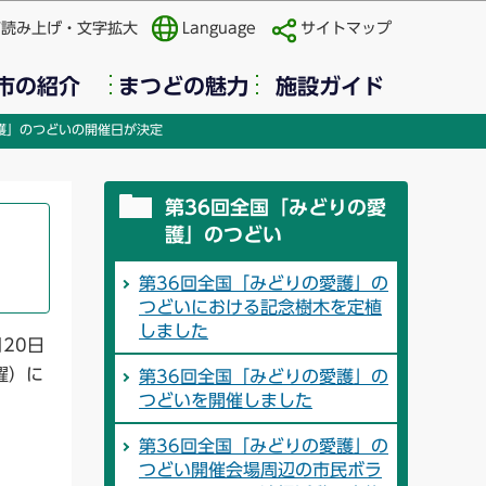
声読み上げ・文字拡大
Language
サイトマップ
市の紹介
まつどの魅力
施設ガイド
護」のつどいの開催日が決定
第36回全国「みどりの愛
護」のつどい
第36回全国「みどりの愛護」の
つどいにおける記念樹木を定植
しました
月20日
曜）に
第36回全国「みどりの愛護」の
つどいを開催しました
第36回全国「みどりの愛護」の
つどい開催会場周辺の市民ボラ