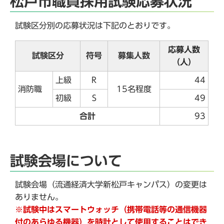
松戸市職員採用試験応募状況
試験区分別の応募状況は下記のとおりです。
応募人数
試験区分
符号
募集人数
（人）
上級
R
44
消防職
15名程度
初級
S
49
合計
93
試験会場について
試験会場（流通経済大学新松戸キャンパス）の変更は
ありません。
※試験中はスマートウォッチ（携帯電話等の通信機器
付のあらゆる機器）を時計として使用することはでき