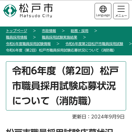
こ
このページの本文へ移動
の
Language
メニュー
ペ
ー
トップページ
市政情報
総務・採用
ジ
職員採用情報
職員採用試験実施結果
の
令和6年度職員採用試験情報
令和6年度第2回松戸市職員採用試験
先
令和6年度（第2回）松戸市職員採用試験応募状況について（消防職）
頭
で
本
令和6年度（第2回）松戸
す
文
こ
市職員採用試験応募状況
こ
か
について（消防職）
ら
更新日：2024年9月9日