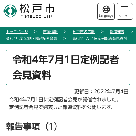
こ
このページの本文へ移動
の
Language
メニュー
ペ
ー
トップページ
市政情報
松戸市の広報
報道発表
ジ
令和4年度 定例・臨時記者会見
令和4年7月1日定例記者会見資料
の
先
本
頭
令和4年7月1日定例記者
文
で
こ
す
会見資料
こ
か
ら
更新日：2022年7月4日
令和4年7月1日に定例記者会見が開催されました。
定例記者会見で発表した報道資料を公開します。
報告事項（1）